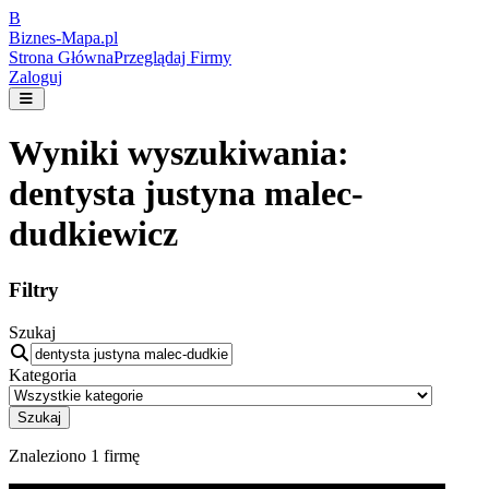
B
Biznes-
Mapa.pl
Strona Główna
Przeglądaj Firmy
Zaloguj
Wyniki wyszukiwania:
dentysta justyna malec-
dudkiewicz
Filtry
Szukaj
Kategoria
Szukaj
Znaleziono
1
firmę