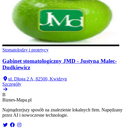
Stomatolodzy i protetycy
Gabinet stomatologiczny JMD - Justyna Malec-
Dudkiewicz
ul. Długa 2 A, 82500, Kwidzyn
Szczegóły
B
Biznes-
Mapa.pl
Najmądrzejszy sposób na znalezienie lokalnych firm. Napędzany
przez AI i nowoczesne technologie.