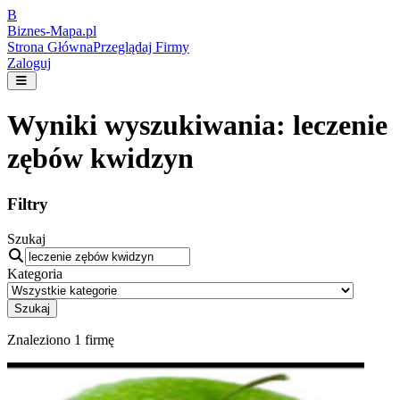
B
Biznes-
Mapa.pl
Strona Główna
Przeglądaj Firmy
Zaloguj
Wyniki wyszukiwania:
leczenie
zębów kwidzyn
Filtry
Szukaj
Kategoria
Szukaj
Znaleziono
1
firmę